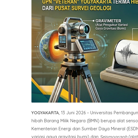
YOGYAKARTA
, 13 Juni 2026 – Universitas Pembang
hibah Barang Milik Negara (BMN) berupa alat senso
Kementerian Energi dan Sumber Daya Mineral (ESDM
variasi gaya gravitasi bumi) dan
Seismograph
(ala