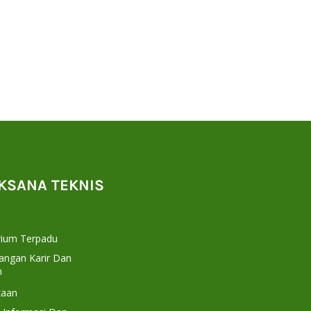
AKSANA TEKNIS
rium Terpadu
ngan Karir Dan
n
kaan