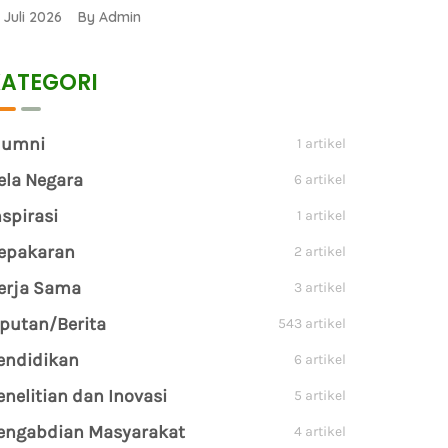
1 Juli 2026 By Admin
ATEGORI
lumni
1 artikel
ela Negara
6 artikel
nspirasi
1 artikel
epakaran
2 artikel
erja Sama
3 artikel
iputan/Berita
543 artikel
endidikan
6 artikel
enelitian dan Inovasi
5 artikel
engabdian Masyarakat
4 artikel