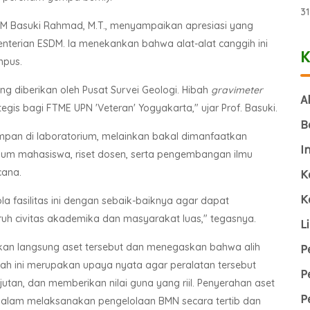
3
. RM Basuki Rahmad, M.T., menyampaikan apresiasi yang
nterian ESDM. Ia menekankan bahwa alat-alat canggih ini
K
mpus.
g diberikan oleh Pusat Survei Geologi. Hibah
gravimeter
A
ategis bagi FTME UPN 'Veteran' Yogyakarta," ujar Prof. Basuki.
B
impan di laboratorium, melainkan bakal dimanfaatkan
I
kum mahasiswa, riset dosen, serta pengembangan ilmu
cana.
K
K
 fasilitas ini dengan sebaik-baiknya agar dapat
uh civitas akademika dan masyarakat luas," tegasnya.
L
hkan langsung aset tersebut dan menegaskan bahwa alih
P
gkah ini merupakan upaya nyata agar peralatan tersebut
P
utan, dan memberikan nilai guna yang riil. Penyerahan aset
P
dalam melaksanakan pengelolaan BMN secara tertib dan