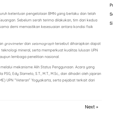
P
eluruh ketentuan pengelolaan BMN yang berlaku dan telah
S
euangan. Sebelum serah terima dilakukan, tim dari kedua
S
sama demi memastikan kesesuaian antara kondisi fisik
tan
gravimeter
dan
seismograph
tersebut diharapkan dapat
n teknologi mineral, serta memperkuat kualitas lulusan UPN
maupun lembaga penelitian nasional.
 melalui mekanisme Alih Status Penggunaan. Acara yang
PSG, Edy Slameto, S.T., M.T., M.Sc., dan dihadiri oleh jajaran
ME) UPN “Veteran” Yogyakarta, serta pejabat terkait dari
Next »