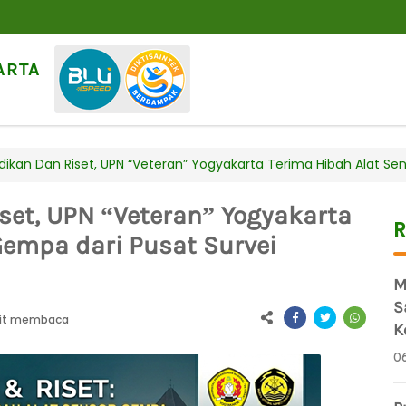
ARTA
ikan Dan Riset, UPN “Veteran” Yogyakarta Terima Hibah Alat Sen
set, UPN “Veteran” Yogyakarta
R
Gempa dari Pusat Survei
M
S
it membaca
K
0