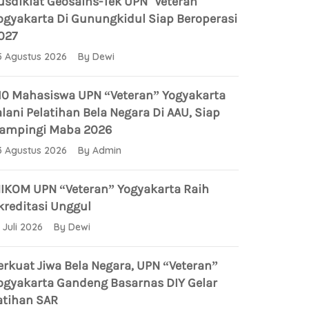
usdiklat Geosains-Tek UPN "Veteran"
ogyakarta Di Gunungkidul Siap Beroperasi
027
5 Agustus 2026 By Dewi
10 Mahasiswa UPN “Veteran” Yogyakarta
alani Pelatihan Bela Negara Di AAU, Siap
ampingi Maba 2026
3 Agustus 2026 By Admin
IKOM UPN “Veteran” Yogyakarta Raih
kreditasi Unggul
1 Juli 2026 By Dewi
erkuat Jiwa Bela Negara, UPN “Veteran”
ogyakarta Gandeng Basarnas DIY Gelar
atihan SAR