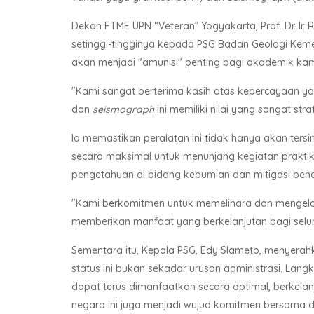
Dekan FTME UPN “Veteran” Yogyakarta, Prof. Dr. Ir
setinggi-tingginya kepada PSG Badan Geologi Keme
akan menjadi "amunisi" penting bagi akademik ka
"Kami sangat berterima kasih atas kepercayaan yan
dan
seismograph
ini memiliki nilai yang sangat str
Ia memastikan peralatan ini tidak hanya akan ters
secara maksimal untuk menunjang kegiatan prakti
pengetahuan di bidang kebumian dan mitigasi ben
"Kami berkomitmen untuk memelihara dan mengelola
memberikan manfaat yang berkelanjutan bagi selur
Sementara itu, Kepala PSG, Edy Slameto, menyera
status ini bukan sekadar urusan administrasi. Lan
dapat terus dimanfaatkan secara optimal, berkelanj
negara ini juga menjadi wujud komitmen bersama 