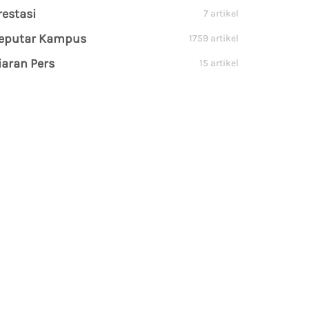
restasi
7 artikel
eputar Kampus
1759 artikel
iaran Pers
15 artikel