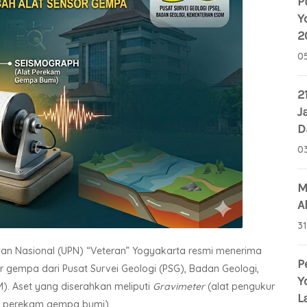
P
Y
2
0
2
J
D
0
M
A
3
unan Nasional (UPN) “Veteran” Yogyakarta resmi menerima
P
r gempa dari Pusat Survei Geologi (PSG), Badan Geologi,
Y
). Aset yang diserahkan meliputi
Gravimeter
(alat pengukur
L
t perekam gempa bumi).