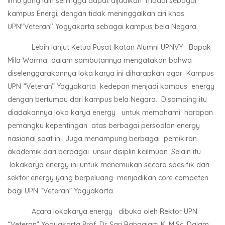
ilmu yang lain sehingga dapat dijadikan modal sebagai
kampus Energi, dengan tidak meninggalkan ciri khas
UPN"Veteran" Yogyakarta sebagai kampus bela Negara.
Lebih lanjut Ketua Pusat Ikatan Alumni UPNVY Bapak
Mila Warma dalam sambutannya mengatakan bahwa
diselenggarakannya loka karya ini diharapkan agar Kampus
UPN “Veteran” Yogyakarta kedepan menjadi kampus energy
dengan bertumpu dari kampus bela Negara. Disamping itu
diadakannya loka karya energy untuk memahami harapan
pemangku kepentingan atas berbagai persoalan energy
nasional saat ini. Juga menampung berbagai pemikiran
akademik dari berbagai unsur disiplin keilmuan. Selain itu
lokakarya energy ini untuk menemukan secara spesifik dari
sektor energy yang berpeluang menjadikan core competen
bagi UPN “Veteran” Yogyakarta.
Acara lokakarya energy dibuka oleh Rektor UPN
“Veteran” Yogyakarta Prof. Dr. Sari Bahagiarti K, M.Sc. Dalam