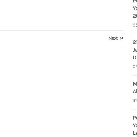
P
Y
2
0
Next
2
J
D
0
M
A
3
P
Y
L